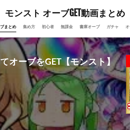
モンスト オーブGET動画まとめ
ブまとめ
集め方
初心者
無課金
書庫オーブ
ガチャ
オ
てオーブをGET【モンスト】