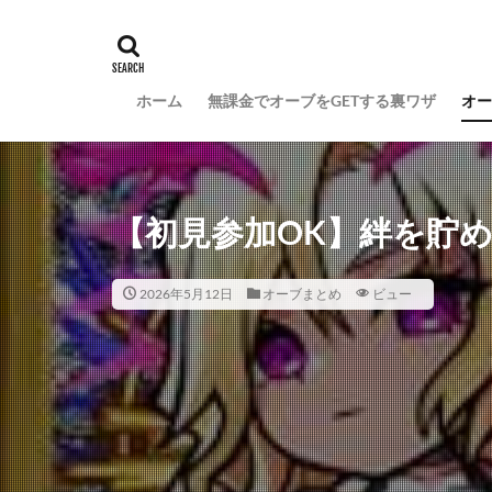
ホーム
無課金でオーブをGETする裏ワザ
オー
【初見参加OK】絆を貯め
2026年5月12日
オーブまとめ
ビュー