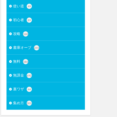
使い道
49
初心者
89
攻略
160
書庫オーブ
245
無料
186
無課金
692
裏ワザ
44
集め方
301