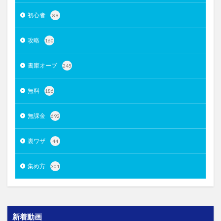
初心者
89
攻略
160
書庫オーブ
245
無料
186
無課金
692
裏ワザ
44
集め方
301
新着動画