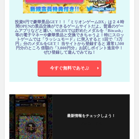
投資0円で豪華景品GET！！「ミリオンゲームDX」は２４時
間OPENの景品交換ができるゲームサイトだよ。普通のゲー
ムアプリなどと違い、MGDXでは貯めたメダルを「Bitcash」
等の電子マネーや豪華景品と交換できちゃうよ！特にスロッ
トゲームでは「ラッシュモード」に突入すると 1回で「3万
円」分のメダルをGET！ 当サイトから登録すると 通常1,500
円分のところ 倍額の「3,000円分」お試しポイント進呈中！
ぜひ登録して遊んでみてね！
今すぐ無料であそぶ
最新情報をチェックしよう！
フォローする