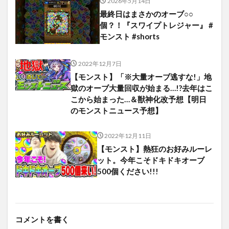
2026年5月14日
最終日はまさかのオーブ○○
個？！『スワイプトレジャー』 #
モンスト #shorts
2022年12月7日
【モンスト】「※大量オーブ逃すな!」地
獄のオーブ大量回収が始まる…!?去年はこ
こから始まった…＆獣神化改予想【明日
のモンストニュース予想】
2022年12月11日
【モンスト】熱狂のお好みルーレ
ット。今年こそドキドキオーブ
500個ください!!!
コメントを書く