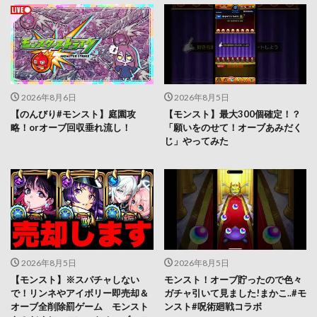
2026年8月6日
2026年8月5日
【のんびり#モンスト】庭園攻
【モンスト】最大300個確定！？
略！orオーブ回収垂れ流し！
「願いをのせて！オーブあみだく
じ」やってみた
2026年8月5日
2026年8月5日
【モンスト】※スパチャしない
モンスト！オーブ貯ったので色々
で！リンネやアイボリー即売却＆
ガチャ引いて見ました!まかこ..#モ
オーブ全削除罰ゲーム モンスト
ンスト#呪術廻戦コラボ