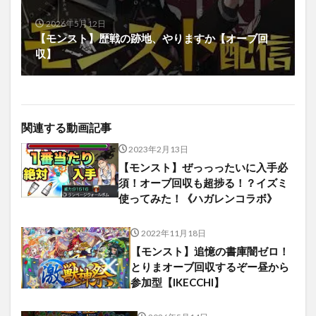
2026年5月12日
【モンスト】歴戦の跡地、やりますか【オーブ回
収】
関連する動画記事
2023年2月13日
【モンスト】ぜっっったいに入手必
須！オーブ回収も超捗る！？イズミ
使ってみた！《ハガレンコラボ》
2022年11月18日
【モンスト】追憶の書庫闇ゼロ！
とりまオーブ回収するぞー昼から
参加型【IKECCHI】