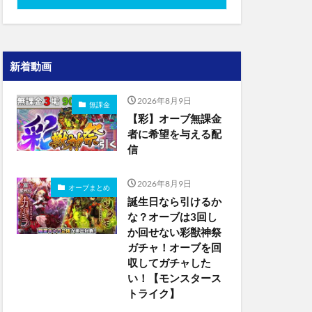
新着動画
2026年8月9日
無課金
【彩】オーブ無課金
者に希望を与える配
信
2026年8月9日
オーブまとめ
誕生日なら引けるか
な？オーブは3回し
か回せない彩獣神祭
ガチャ！オーブを回
収してガチャした
い！【モンスタース
トライク】