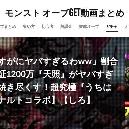
モンスト オーブGET動画まとめ
ブまとめ
集め方
初心者
無課金
書庫オーブ
ガチャ
オ
すがにヤバすぎるわww」割合
証1200万『天照』がヤバすぎ
焼き尽くす！超究極『うちは
ナルトコラボ】【しろ】