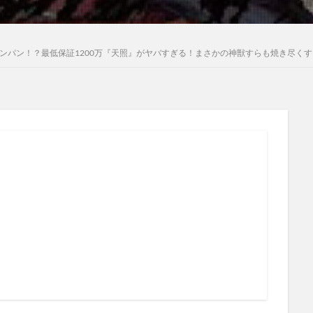
ワンパン！？最低保証1200万『天照』がヤバすぎる！まさかの神獣すらも焼き尽く