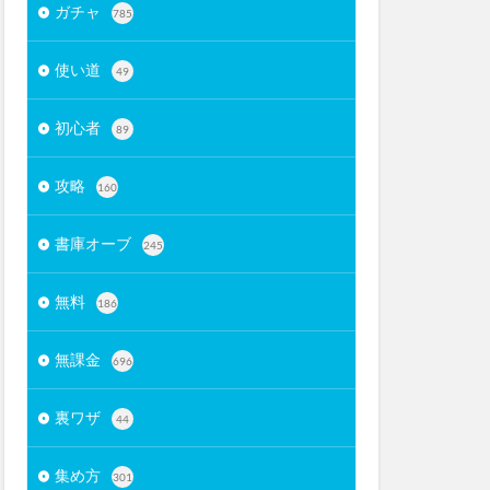
ガチャ
785
使い道
49
初心者
89
攻略
160
書庫オーブ
245
無料
186
無課金
696
裏ワザ
44
集め方
301