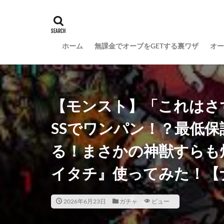
ホーム
無課金でオーブをGETする裏ワザ
オー
【モンスト】「これはさ
SSでワンパン！？最低保
る！まさかの神獣すらも
イタチ』使ってみた！【
2026年6月23日
ガチャ
ビュー