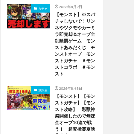
2026年8月9日
ガチャ
【モンスト】※スパ
チャしないで！リン
ネやツクモやカーミ
ラ即売却＆オーブ全
削除罰ゲーム モン
ストあみだくじ モ
ンストオーブ モン
ストガチャ ＃モン
ストコラボ ＃モン
スト
2026年8月8日
無課金
【モンスト】【モン
ストガチャ】【モン
スト攻略】 彩獣神
祭開催したので無課
金オーブ10連で戦
う！ 超究極霊夏映