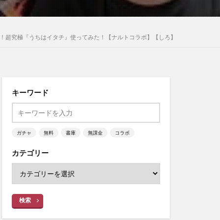
す！超究極『うちはイタチ』使ってみた！【ナルトコラボ】【しろ】
キーワード
ガチャ
無料
書庫
無課金
コラボ
カテゴリー
検索