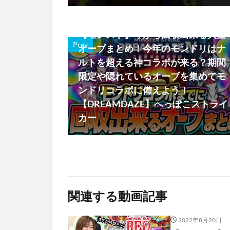
2026年7月8日
【モンスト】今から回収出来る大量
Prev
オーブまとめ！今年のモンドリはナ
ルトを超える神コラボが来る？期間
限定や隠れているオーブを集めてモ
ンドリコラボに備えよう！
【DREAMDAZE】へっぽこストライ
カー
関連する動画記事
2022年8月20日