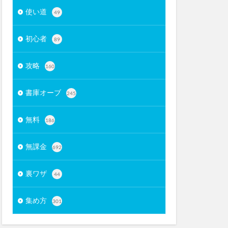
使い道
49
初心者
89
攻略
160
書庫オーブ
245
無料
186
無課金
692
裏ワザ
44
集め方
301