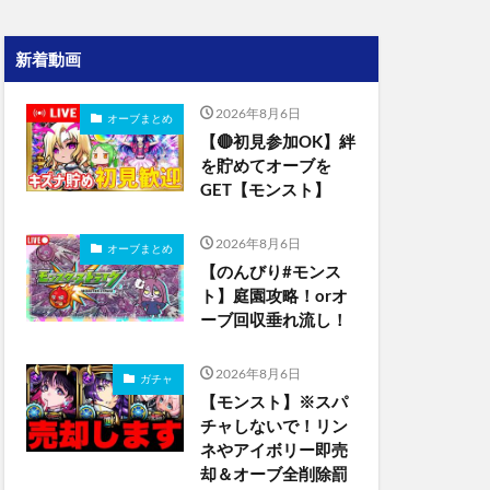
新着動画
2026年8月6日
オーブまとめ
【🔴初見参加OK】絆
を貯めてオーブを
GET【モンスト】
2026年8月6日
オーブまとめ
【のんびり#モンス
ト】庭園攻略！orオ
ーブ回収垂れ流し！
2026年8月6日
ガチャ
【モンスト】※スパ
チャしないで！リン
ネやアイボリー即売
却＆オーブ全削除罰