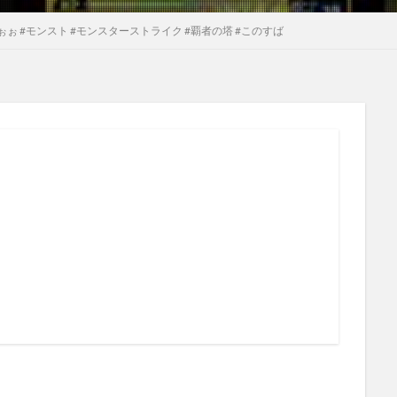
 #モンスト #モンスターストライク #覇者の塔 #このすば