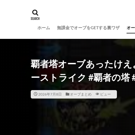
ホーム
無課金でオーブをGETする裏ワザ
オー
覇者塔オーブあったけえよ
ーストライク #覇者の塔 
2026年7月8日
オーブまとめ
ビュー