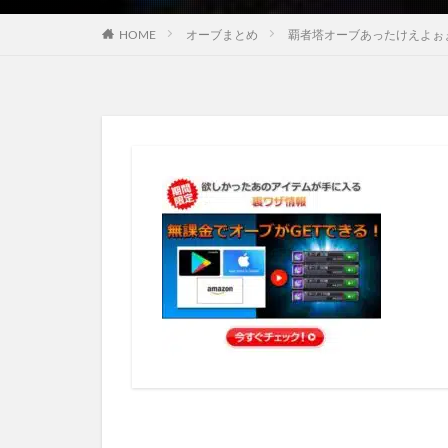
HOME
オーブまとめ
覇者塔オーブあったけえよぉぉぉ