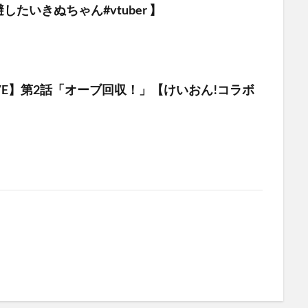
したいきぬちゃん#vtuber 】
VE】第2話「オーブ回収！」【けいおん!コラボ