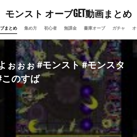
モンスト オーブGET動画まとめ
ブまとめ
集め方
初心者
無課金
書庫オーブ
ガチャ
オ
ぉぉぉ #モンスト #モンスタ
#このすば