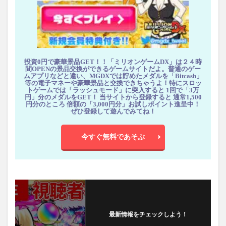
投資0円で豪華景品GET！！「ミリオンゲームDX」は２４時
間OPENの景品交換ができるゲームサイトだよ。普通のゲー
ムアプリなどと違い、MGDXでは貯めたメダルを「Bitcash」
等の電子マネーや豪華景品と交換できちゃうよ！特にスロッ
トゲームでは「ラッシュモード」に突入すると 1回で「3万
円」分のメダルをGET！ 当サイトから登録すると 通常1,500
円分のところ 倍額の「3,000円分」お試しポイント進呈中！
ぜひ登録して遊んでみてね！
今すぐ無料であそぶ
最新情報をチェックしよう！