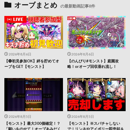
オーブまとめ
の最新動画記事8件
2026年8月6日
2026年8月6日
【🔴初見参加OK】絆を貯めてオ
【のんびり#モンスト】庭園攻
ーブをGET【モンスト】
略！orオーブ回収垂れ流し！
2026年8月5日
2026年8月5日
【モンスト】最大300個確定！？
【モンスト】※スパチャしない
「願いをのせて！オーブあみだく
で！リンネやアイボリー即売却＆