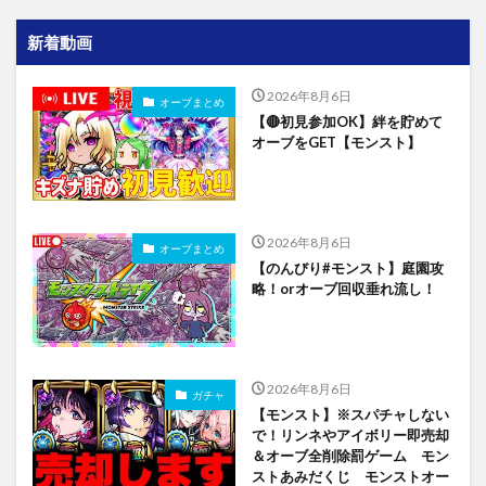
新着動画
2026年8月6日
オーブまとめ
【🔴初見参加OK】絆を貯めて
オーブをGET【モンスト】
2026年8月6日
オーブまとめ
【のんびり#モンスト】庭園攻
略！orオーブ回収垂れ流し！
2026年8月6日
ガチャ
【モンスト】※スパチャしない
で！リンネやアイボリー即売却
＆オーブ全削除罰ゲーム モン
ストあみだくじ モンストオー