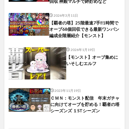
回収 神殿マルチで絆貯めなど
2026年3月11日
【覇者の塔】25階最速7手‼︎1時間で
オーブ68個回収できる最新ワンパン
編成全階層紹介【モンスト】
2026年1月19日
【モンスト】オーブ集めに
いそしむエルフ
2023年11月19日
ＣＭＮ：モンスト配信 年末ガチャ
に向けてオーブを貯める！覇者の塔
シーズンズ １STシーズン