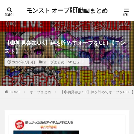
モンスト オーブGET動画まとめ
【🔴初見参加OK】絆を貯めてオーブをGET【モン
スト】
2026年7月8日
オーブまとめ
ビュー
HOME
オーブまとめ
【🔴初見参加OK】絆を貯めてオーブをGET