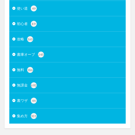
使い道
49
初心者
89
攻略
160
書庫オーブ
245
無料
186
無課金
692
裏ワザ
44
集め方
301