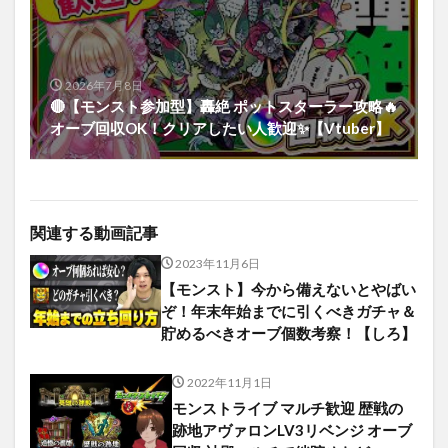
2026年7月8日
🔴【モンスト参加型】轟絶 ポットスターラー攻略🔥
オーブ回収OK！クリアしたい人歓迎✨【Vtuber】
関連する動画記事
2023年11月6日
【モンスト】今から備えないとやばい
ぞ！年末年始までに引くべきガチャ＆
貯めるべきオーブ個数考察！【しろ】
2022年11月1日
モンストライブ マルチ歓迎 歴戦の
跡地アヴァロンLV3リベンジ オーブ